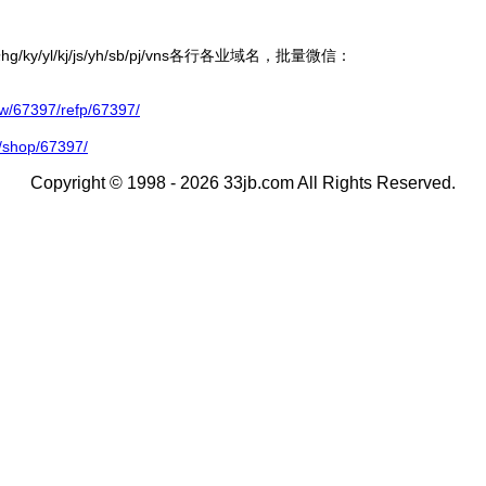
ky/yl/kj/js/yh/sb/pj/vns各行各业域名，批量微信：
67397/refp/67397/
/shop/67397/
Copyright © 1998 - 2026 33jb.com All Rights Reserved.